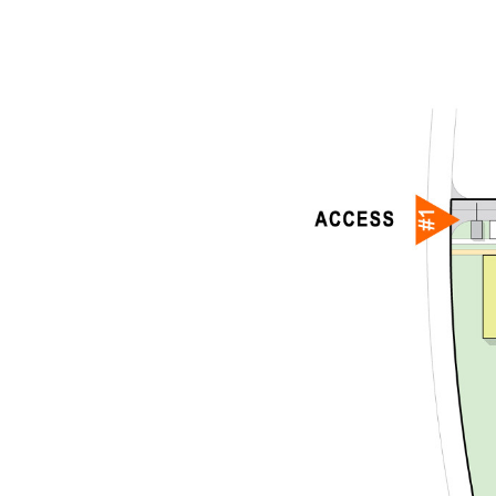
B101
B102
B203
B204
C101
C102
C203
C204
D101
D102
D203
D204