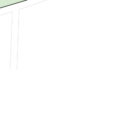
E201
E202
E303
E304