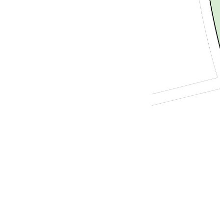
E101
E102
E203
E204