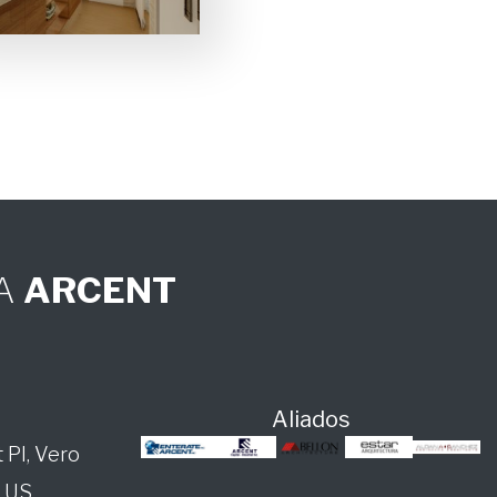
DA
ARCENT
Aliados
 PI, Vero
, US