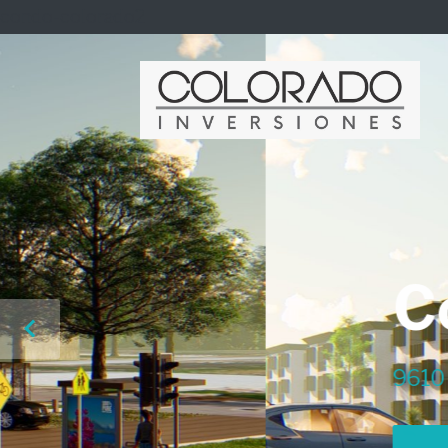
condo-colorado2
Colorado C
9610 21st PI, Vero Beach, FL 3