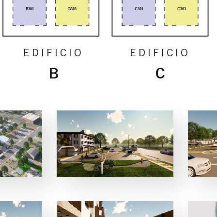
B303
C303
B301
C301
EDIFICIO
EDIFICIO
B
C