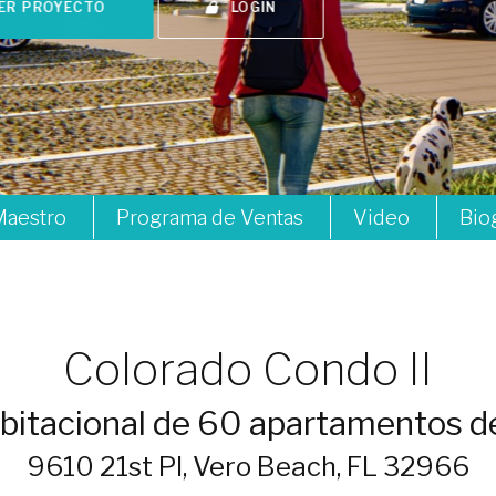
Maestro
Programa de Ventas
Video
Bio
A103
A104
Colorado Condo II
A301
A302
bitacional de 60 apartamentos 
9610 21st PI, Vero Beach, FL 32966