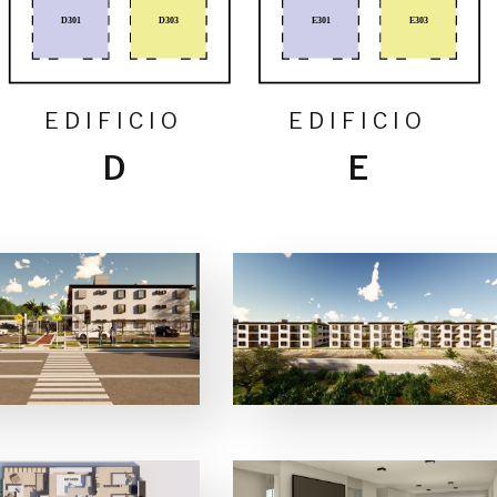
D303
E303
D301
E301
EDIFICIO
EDIFICIO
D
E