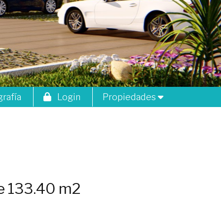
grafía
Login
Propiedades
A201
A202
A303
A304
de 133.40 m2