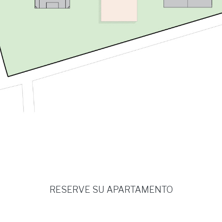
E103
E104
E301
E302
RESERVE SU APARTAMENTO