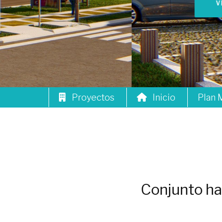
VER PROYECTO
LOGIN
Proyectos
Inicio
Plan 
A101
A102
A203
A204
Conjunto ha