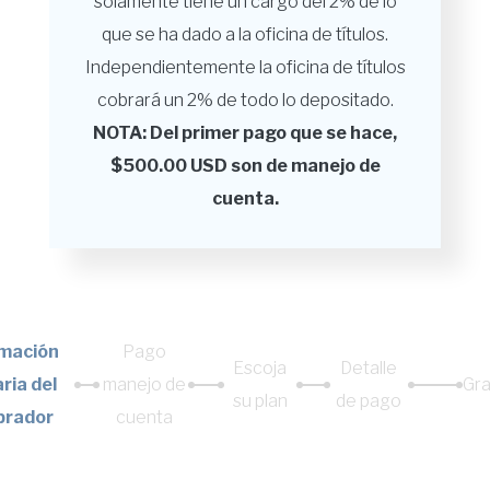
solamente tiene un cargo del 2% de lo
que se ha dado a la oficina de títulos.
Independientemente la oficina de títulos
cobrará un 2% de todo lo depositado.
NOTA: Del primer pago que se hace,
$500.00 USD son de manejo de
cuenta.
rmación
Pago
Escoja
Detalle
ria del
manejo de
Gra
su plan
de pago
prador
cuenta