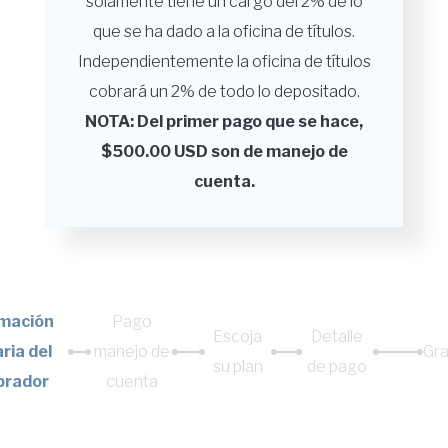
solamente tiene un cargo del 2% de lo
que se ha dado a la oficina de títulos.
Independientemente la oficina de títulos
cobrará un 2% de todo lo depositado.
NOTA: Del primer pago que se hace,
$500.00 USD son de manejo de
cuenta.
rmación
Pago
Escoja
Detalle
ria del
manejo de
Gra
su plan
de pago
prador
cuenta