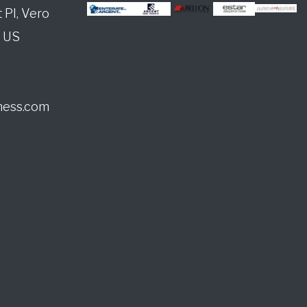
 PI, Vero
D201
D202
, US
D303
D304
ness.com
E201
E202
E303
E304