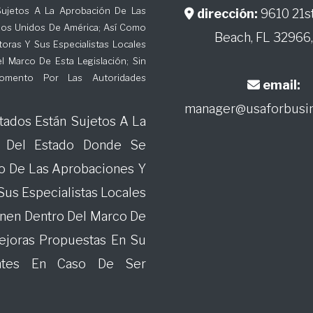
ujetos A La Aprobación De Las
dirección:
9610 21st
dos Unidos De América; Así Como
D103
D104
Beach, FL 32966
oras Y Sus Especialistas Locales
 Marco De Esta Legislación; Sin
omento Por Las Autoridades
email:
D301
D302
manager@usaforbusi
tados Están Sujetos A La
d Del Estado Donde Se
E103
E104
mo De Las Aprobaciones Y
Sus Especialistas Locales
E301
E302
onen Dentro Del Marco De
Mejoras Propuestas En Su
entes En Caso De Ser