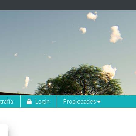
grafía
Login
Propiedades
A201
A202