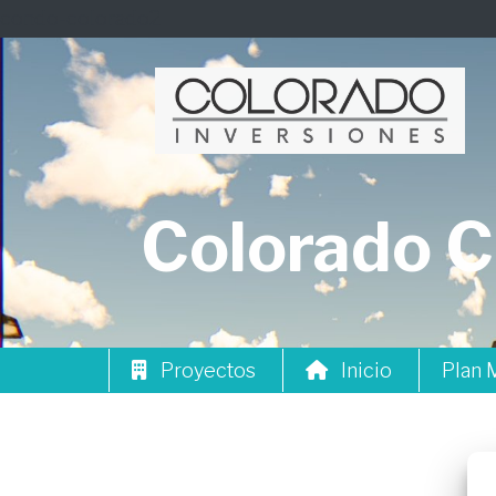
condo-colorado2
Colorado C
Proyectos
Inicio
Plan 
A101
A102