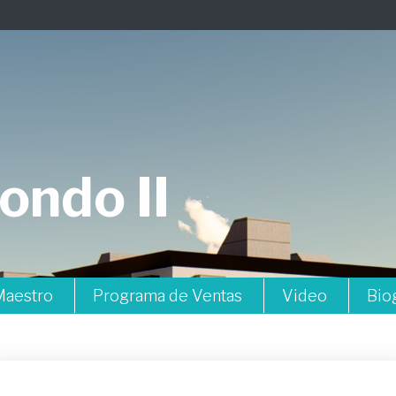
ondo II
Maestro
Programa de Ventas
Video
Bio
A103
A104