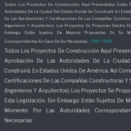
Todos Los Proyectos De Construcción Aquí Presentados Están S
Autoridades De La Ciudad Del Estado Donde Se Construirá, En Esta
D101
D102
De Las Aprobaciones Y Certificaciones De Las Compañías Construct
(Ingenieros Y Arquitectos). Los Proyectos Se Proponen Dentro Del
Embargo Están Sujetos De Mejoras Propuestas En Su M
D203
D204
leer más
Correspondientes En Caso De Ser Necesarias...
Todos Los Proyectos De Construcción Aquí Presen
Aprobación De Las Autoridades De La Ciuda
E101
E102
Construirá, En Estados Unidos De América; Así Co
Certificaciones De Las Compañías Constructoras Y 
E203
E204
(Ingenieros Y Arquitectos). Los Proyectos Se Prop
Esta Legislación; Sin Embargo Están Sujetos De 
Momento Por Las Autoridades Correspondi
Necesarias.