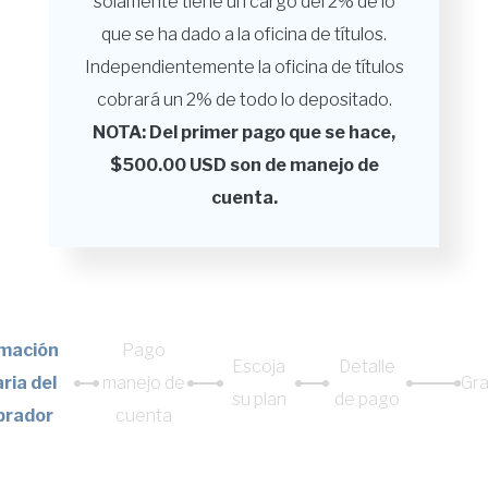
solamente tiene un cargo del 2% de lo
que se ha dado a la oficina de títulos.
Independientemente la oficina de títulos
cobrará un 2% de todo lo depositado.
NOTA: Del primer pago que se hace,
$500.00 USD son de manejo de
cuenta.
rmación
Pago
Escoja
Detalle
ria del
manejo de
Gra
su plan
de pago
prador
cuenta