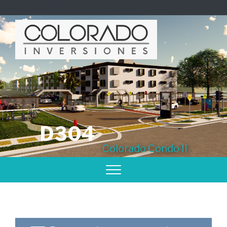
condo-colorado2
D304
Colorado Condo II